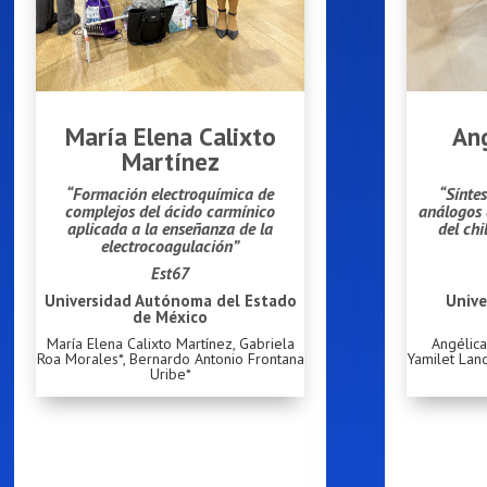
María Elena Calixto
Ang
Martínez
“Formación electroquímica de
“Síntes
complejos del ácido carmínico
análogos 
aplicada a la enseñanza de la
del ch
electrocoagulación”
Est67
Universidad Autónoma del Estado
Unive
de México
María Elena Calixto Martínez
,
Gabriela
Angélica
Roa Morales*, Bernardo Antonio Frontana
Yamilet Lan
Uribe*