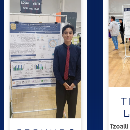
T
Tzoalli