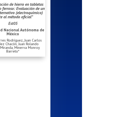
ción de hierro en tabletas
 ferroso: Evaluación de un
ernativo (electroquímico)
te al método oficial”
Est05
ad Nacional Autónoma de
México
orres Rodríguez
,
Juan Carlos
ez Chacón, Juan Rolando
Miranda, Minerva Monroy
Barreto*