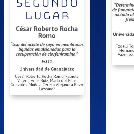
SEGUNDO
“Determina
de fumarato
LUGAR
método alt
fren
César Roberto Rocha
Romo
Universid
“Uso del aceite de soya en membranas
Tzoalli T
líquidas emulsionadas para la
Hernánd
recuperación de clorfeniramina.”
Vázquez 
Est11
Universidad de Guanajuato
César Roberto Rocha Romo
,
Fabiola
Valeria Arias Ruíz, María del Pilar
González Muñoz, Teresa Alejandra Razo
Lazcano*