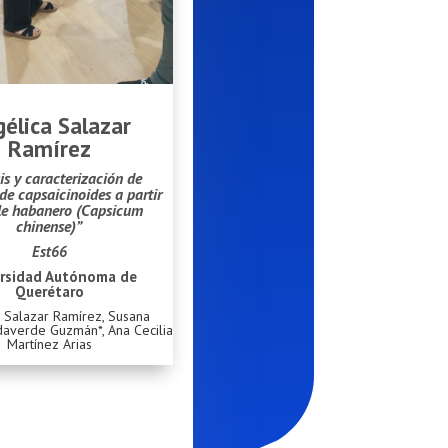
élica Salazar
Ramírez
is y caracterización de
de capsaicinoides a partir
ile habanero (Capsicum
chinense)”
Est66
rsidad Autónoma de
Querétaro
 Salazar Ramírez, Susana
daverde Guzmán*, Ana Cecilia
Martínez Arias